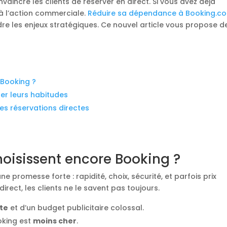
nvaincre les clients de réserver en direct. Si vous avez déjà
 à l’action commerciale.
Réduire sa dépendance à Booking.c
e les enjeux stratégiques. Ce nouvel article vous propose d
e Booking ?
er leurs habitudes
es réservations directes
choisissent encore Booking ?
 promesse forte : rapidité, choix, sécurité, et parfois prix
rect, les clients ne le savent pas toujours.
rte
et d’un budget publicitaire colossal.
oking est
moins cher
.