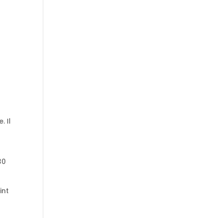
. Il
30
int