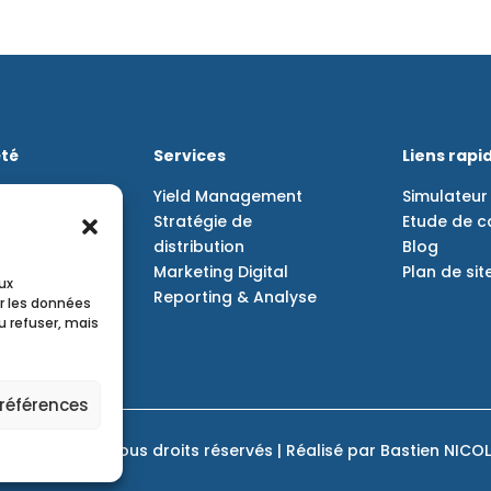
été
Services
Liens rapi
cter
Yield Management
Simulateur
tons
Stratégie de
Etude de c
-nous ?
distribution
Blog
gales
Marketing Digital
Plan de sit
ux
Reporting & Analyse
r les données
ité
u refuser, mais
préférences
eldMyHotel© | Tous droits réservés | Réalisé par
Bastien NICO