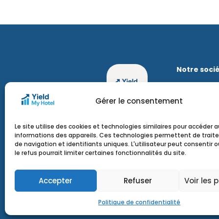
Notre soci
Nous conta
Nous recru
Gérer le consentement
Qui sommes
Mentions lé
Le site utilise des cookies et technologies similaires pour accéder a
Politique de
informations des appareils. Ces technologies permettent de traite
confidential
de navigation et identifiants uniques. L'utilisateur peut consentir o
le refus pourrait limiter certaines fonctionnalités du site.
Accepter
Refuser
Voir les 
Yi
Politique de confidentialité