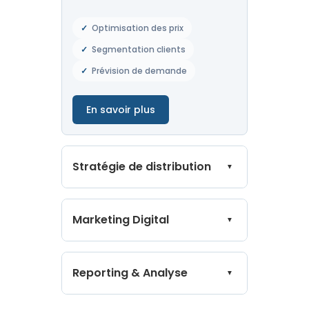
Optimisation des prix
Segmentation clients
Prévision de demande
En savoir plus
Stratégie de distribution
▼
Stratégie de distribution
Marketing Digital
▼
Équilibrez votre présence sur les
OTAs tout en développant vos
Marketing Digital
réservations directes pour
Reporting & Analyse
▼
maximiser votre revenu net.
Améliorez votre visibilité en ligne
Nous optimisons votre mix de
et attirez de nouveaux clients