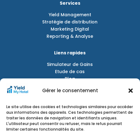
Services
Yield Management
Stratégie de distribution
Marketing Digital
Reporting & Analyse
Liens rapides
Simulateur de Gains
Etude de cas
Blog
Plan de site
Gérer le consentement
Nos localisations
Le site utilise des cookies et technologies similaires pour accéder
aux informations des appareils. Ces technologies permettent de
Paris :
9 rue du champ de mars, 75007 Paris,
traiter les données de navigation et identifiants uniques.
France
L'utilisateur peut consentir ou refuser, mais le refus pourrait
Genève :
6 rue des Pâquis, 1201 Genève, Suisse
limiter certaines fonctionnalités du site.