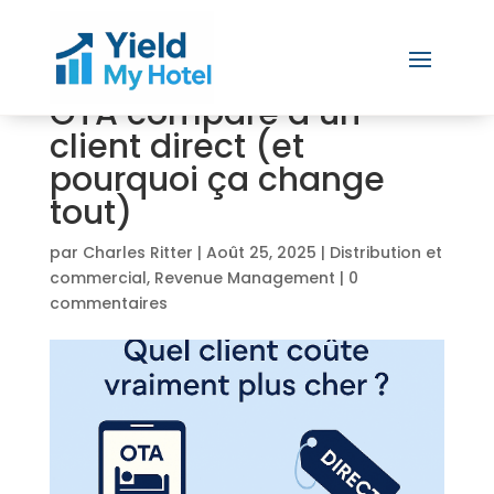
Le vrai coût d’un client
OTA comparé à un
client direct (et
pourquoi ça change
tout)
par
Charles Ritter
|
Août 25, 2025
|
Distribution et
commercial
,
Revenue Management
|
0
commentaires